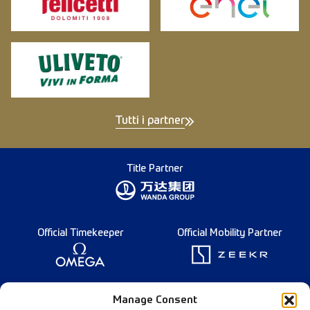
Tutti i partner
Title Partner
Official Timekeeper
Official Mobility Partner
Founding Partner
Manage Consent