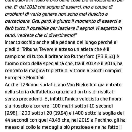
gareggiare in Italia è una delle cose più emozionanti per
me. E’ dal 2012 che sogno di esserci, ma a causa di
problemi di vario genere non sono mai riuscito a
partecipare. Ora, però, è giunto il momento di esserci e
farò tutto il possibile per lasciare il segno! Vi aspetto in
tanti, vedrete che ci divertiremo!"
Intanto occhio anche alla pedana del lungo perché ai
piedi di Tribuna Tevere è atteso un atleta che è il
campione di tutto. Il britannico Rutherford (PB 8,51) è
l’uomo d’oro della specialità che, tra il 2012 e il 2015, ha
centrato la magica tripletta di vittorie a Giochi olimpici,
Europei e Mondiali.
Anche il 23enne sudafricano Van Niekerk è già entrato
nella storia dell’atletica grazie ad un tris di risultati
senza precedenti. E’, infatti, l’unico velocista che finora
sia riuscito a correre i 100 metri sotto i 10 secondi
(9.98), i 200 sotto i 20 (19.94) e i 400 sotto la soglia dei
44 secondi con quel 43.48 che, nel 2015 a Pechino, gli ha
messo al collo la medaglia più preziosa e ne ha fatto il