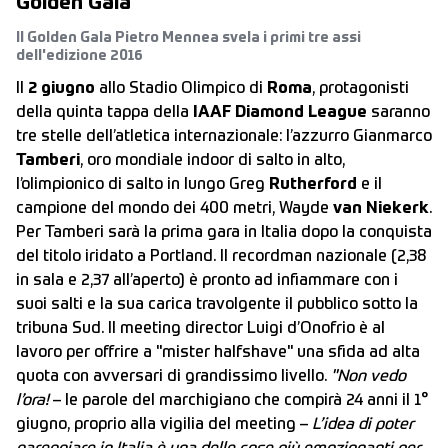
Golden Gala
Il Golden Gala Pietro Mennea svela i primi tre assi
dell'edizione 2016
Il
2 giugno
allo Stadio Olimpico di
Roma
, protagonisti
della quinta tappa della
IAAF Diamond League
saranno
tre stelle dell’atletica internazionale: l’azzurro
Gianmarco
Tamberi
, oro mondiale indoor di salto in alto,
l’olimpionico di salto in lungo Greg
Rutherford
e il
campione del mondo dei 400 metri, Wayde
van Niekerk
.
Per Tamberi sarà la prima gara in Italia dopo la conquista
del titolo iridato a Portland. Il recordman nazionale (2,38
in sala e 2,37 all’aperto) è pronto ad infiammare con i
suoi salti e la sua carica travolgente il pubblico sotto la
tribuna Sud. Il meeting director Luigi d’Onofrio è al
lavoro per offrire a "mister halfshave" una sfida ad alta
quota con avversari di grandissimo livello.
"Non vedo
l’ora!
– le parole del marchigiano che compirà 24 anni il 1°
giugno, proprio alla vigilia del meeting –
L’idea di poter