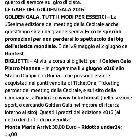
quarto di sempre sul giro di pista.
LE GARE DEL GOLDEN GALA 2016
GOLDEN GALA, TUTTI I MODI PER ESSERCI –
La
36esima edizione del meeting della Capitale anche
quest’anno sarà una grande serata.
Ecco le speciali
promozioni per non perdersi lo spettacolo dei big
dell’atletica mondiale.
E dal 29 maggio al 2 giugno c’è
Runfest
.
BIGLIETTI –
Al via la corsa ai biglietti per il
Golden Gala
Pietro Mennea
– in programma il
2 giugno 2016
allo
Stadio Olimpico di Roma – che possono essere
acquistati nei punti vendita di TicketOne, Ticketing
partner del meeting della Capitale, e sul sito della
compagnia, all’indirizzo
www.ticketone.it
(nella sezione
sport, o cercando Golden Gala nel motore di ricerca
interno al sito). Questi i prezzi dell’edizione 2016 (al
netto dei diritti di prevendita):
Monte Mario Arrivi:
30,00 Euro
– Ridotto under14:
15,00