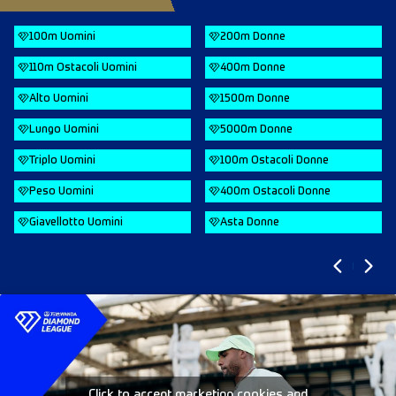
100m Uomini
200m Donne
110m Ostacoli Uomini
400m Donne
Alto Uomini
1500m Donne
Lungo Uomini
5000m Donne
Triplo Uomini
100m Ostacoli Donne
Peso Uomini
400m Ostacoli Donne
Giavellotto Uomini
Asta Donne
Click to accept marketing cookies and