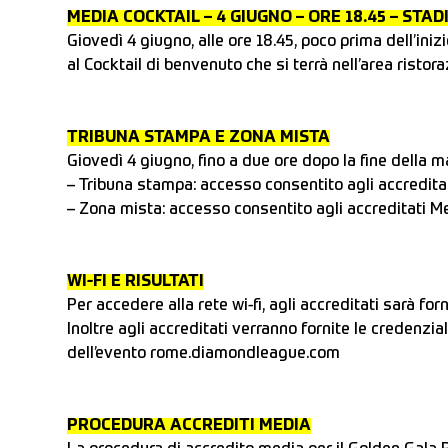
MEDIA COCKTAIL – 4 GIUGNO – ORE 18.45 – STAD
Giovedì 4 giugno, alle ore 18.45, poco prima dell’iniz
al Cocktail di benvenuto che si terrà nell’area risto
TRIBUNA STAMPA E ZONA MISTA
Giovedì 4 giugno, fino a due ore dopo la fine della m
– Tribuna stampa: accesso consentito agli accredita
– Zona mista: accesso consentito agli accreditati Med
WI-FI E RISULTATI
Per accedere alla rete wi-fi, agli accreditati sarà f
Inoltre agli accreditati verranno fornite le credenzial
dell’evento rome.diamondleague.com
PROCEDURA ACCREDITI MEDIA