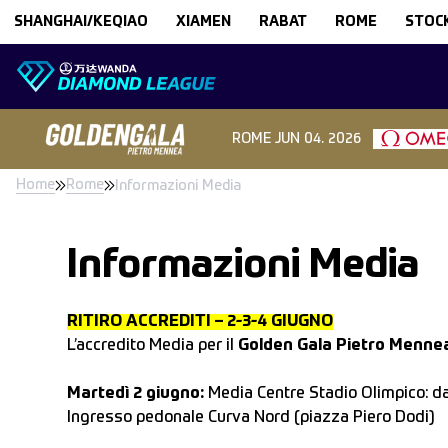
Skip to content
SHANGHAI/KEQIAO
XIAMEN
RABAT
ROME
STOC
ROME
JUN 04. 2026
Home
Rome
Informazioni Media
Informazioni Media
RITIRO ACCREDITI – 2-3-4 GIUGNO
L’accredito Media per il
Golden Gala Pietro Menn
Martedì 2 giugno:
Media Centre Stadio Olimpico: dal
Ingresso pedonale Curva Nord (piazza Piero Dodi)