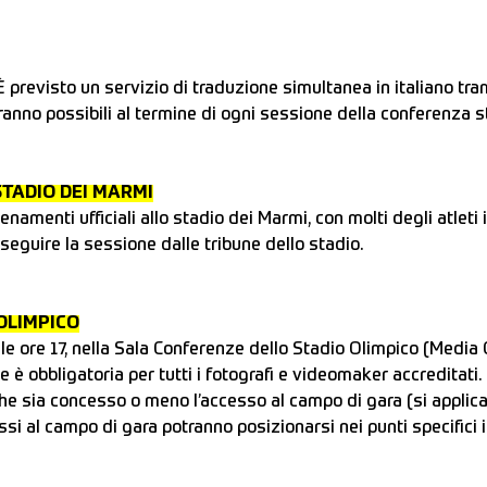
 previsto un servizio di traduzione simultanea in italiano t
 saranno possibili al termine di ogni sessione della conferenza 
 STADIO DEI MARMI
allenamenti ufficiali allo stadio dei Marmi, con molti degli atle
seguire la sessione dalle tribune dello stadio.
 OLIMPICO
lle ore 17, nella Sala Conferenze dello Stadio Olimpico (Media
 è obbligatoria per tutti i fotografi e videomaker accreditati. 
che sia concesso o meno l’accesso al campo di gara (si applicano 
i al campo di gara potranno posizionarsi nei punti specifici il