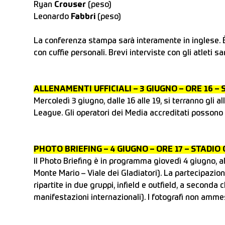
Ryan
Crouser
(peso)
Leonardo
Fabbri
(peso)
La conferenza stampa sarà interamente in inglese. È
con cuffie personali. Brevi interviste con gli atleti
ALLENAMENTI UFFICIALI – 3 GIUGNO – ORE 16 –
Mercoledì 3 giugno, dalle 16 alle 19, si terranno gli 
League. Gli operatori dei Media accreditati possono 
PHOTO BRIEFING – 4 GIUGNO – ORE 17 – STADIO
Il Photo Briefing è in programma giovedì 4 giugno, a
Monte Mario – Viale dei Gladiatori). La partecipazione
ripartite in due gruppi, infield e outfield, a seconda 
manifestazioni internazionali). I fotografi non ammess