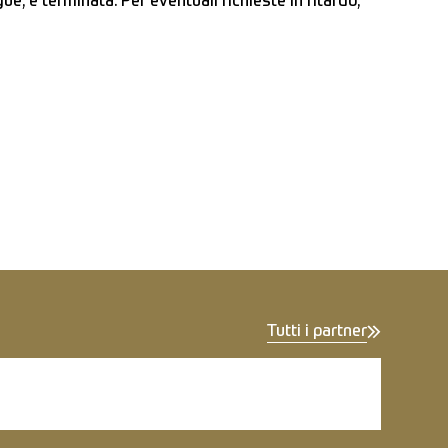
, è terminata. Per eventuali richieste in ritardo,
Tutti i partner