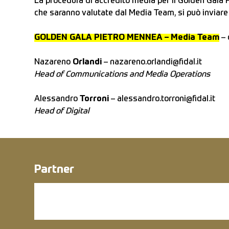
La procedura di accredito media per il Golden Gala 
che saranno valutate dal Media Team, si può inviare
GOLDEN GALA PIETRO MENNEA – Media Team
–
Nazareno
Orlandi
–
nazareno.orlandi@fidal.it
Head of Communications and Media Operations
Alessandro
Torroni
–
alessandro.torroni@fidal.it
Head of Digital
Partner