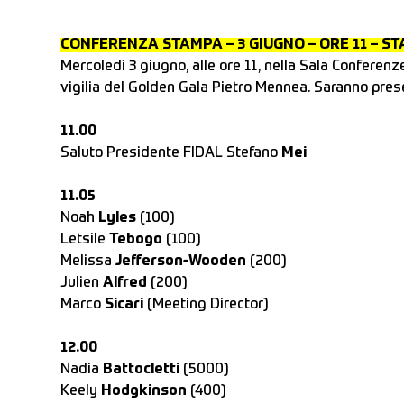
CONFERENZA STAMPA – 3 GIUGNO – ORE 11 – ST
Mercoledì 3 giugno, alle ore 11, nella Sala Conferen
vigilia del Golden Gala Pietro Mennea. Saranno prese
11.00
Saluto Presidente FIDAL Stefano
Mei
11.05
Noah
Lyles
(100)
Letsile
Tebogo
(100)
Melissa
Jefferson-Wooden
(200)
Julien
Alfred
(200)
Marco
Sicari
(Meeting Director)
12.00
Nadia
Battocletti
(5000)
Keely
Hodgkinson
(400)