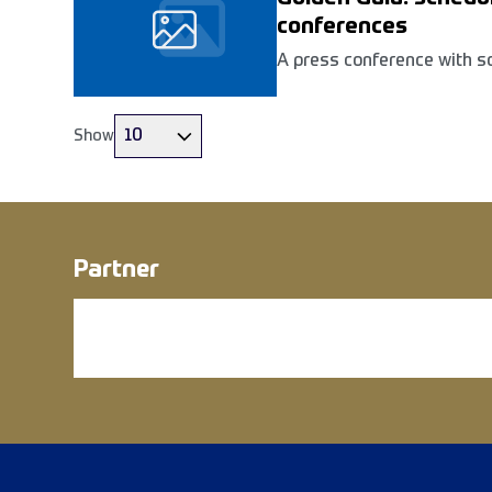
conferences
A press conference with s
athletes participating to t
Wednesday 1 June at the S
time at 11:30am)
10
Show
Partner