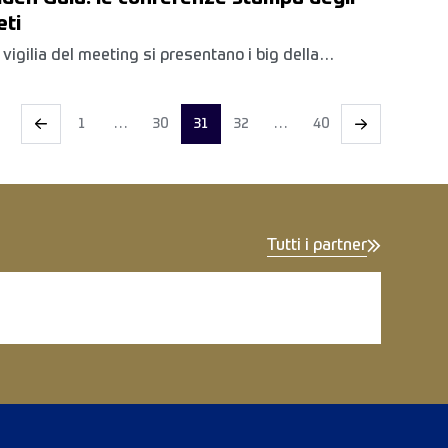
eti
 vigilia del meeting si presentano i big della
sima edizione
1
…
30
31
32
…
40
Tutti i partner