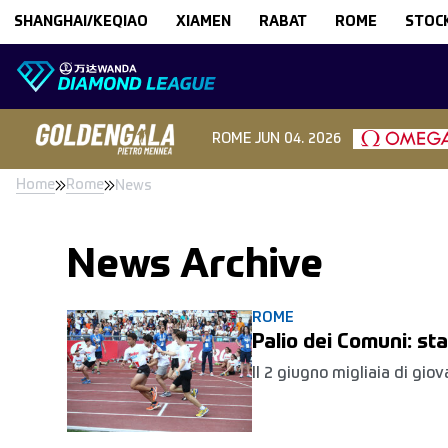
Skip to content
SHANGHAI/KEQIAO
XIAMEN
RABAT
ROME
STOC
ROME
JUN 04. 2026
Home
Rome
News
News Archive
ROME
Palio dei Comuni: st
Il 2 giugno migliaia di gio
con il loro entusiasmo al 