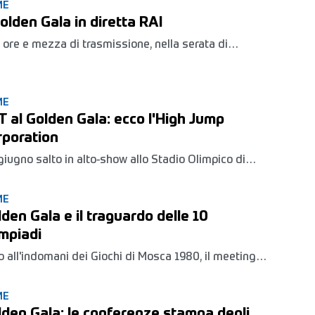
ME
Golden Gala in diretta RAI
 ore e mezza di trasmissione, nella serata di
vedì 2 giugno
ME
 al Golden Gala: ecco l'High Jump
rporation
 giugno salto in alto-show allo Stadio Olimpico di
a. Insieme a Tamberi e Bondarenko, ci sarà anche
him, l'atleta che nel 2014 ha fatto volare a quota
ME
 il primato del meeting.
den Gala e il traguardo delle 10
impiadi
o all'indomani dei Giochi di Mosca 1980, il meeting
a Capitale il 2 giugno vivrà la sua edizione numero
el cuore dell'anno olimpico che porta a Rio
ME
lden Gala: le conferenze stampa degli