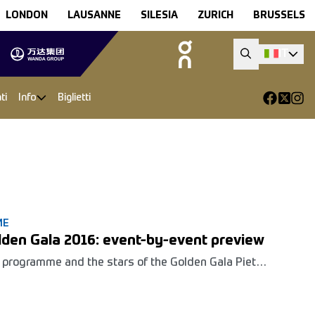
LONDON
LAUSANNE
SILESIA
ZURICH
BRUSSELS
IT
ti
Info
Biglietti
ME
lden Gala 2016: event-by-event preview
 programme and the stars of the Golden Gala Pietro
nea, the fifth leg of the 2016 IAAF Diamond League,
ch takes place on Thursday 2nd June.