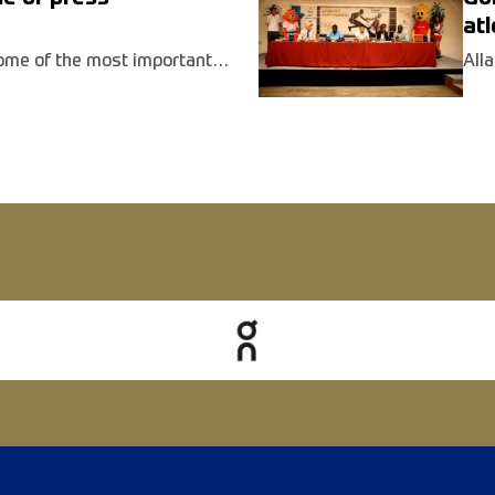
atl
ome of the most important
Alla
he meeting, will be held on
36e
heraton Roma Hotel (start