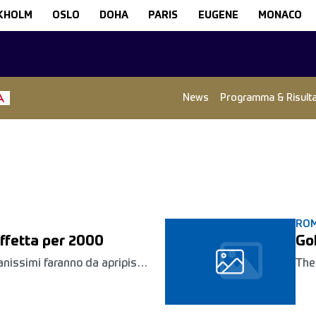
KHOLM
OSLO
DOHA
PARIS
EUGENE
MONACO
News
Programma & Risulta
RO
affetta per 2000
Go
vanissimi faranno da apripista
The
Golden Gala
Men
whi