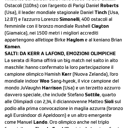
Ostacoli (110hs) con l’argento di Parigi Daniel
Roberts
(Usa), il leader mondiale stagionale Daniel
Tinch
(Usa,
12.87) e l’azzurro Lorenzo
Simonelli
, 400 ostacoli al
femminile con il bronzo mondiale Rushell
Clayton
(Giamaica), nei 1500 metri i migliori accrediti
appartengono all’etiope Birke
Haylom
e al keniano Brian
Komen
.
SALTI: DA KERR A LAFOND, EMOZIONI OLIMPICHE
La serata di Roma offrirà un big match nel salto in alto
maschile: hanno confermato la loro partecipazione il
campione olimpico Hamish
Kerr
(Nuova Zelanda), l’oro
mondiale indoor
Woo
Sang-hyeok, il vice campione del
mondo JuVaughn
Harrison
(Usa) e un terzetto azzurro
davvero speciale, che include Stefano
Sottile
, quarto
alle Olimpiadi con 2,34, il diciannovenne Matteo
Sioli
sul
podio alla prima convocazione in maglia azzurra (bronzo
agli Euroindoor di Apeldoorn) e un altro emergente
come Manuel
Lando
. Oro olimpico anche nel triplo