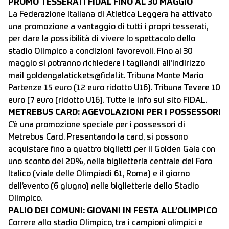
PROMO TESSERATI FIDAL FINO AL 30 MAGGIO
La Federazione Italiana di Atletica Leggera ha attivato
una promozione a vantaggio di tutti i propri tesserati,
per dare la possibilità di vivere lo spettacolo dello
stadio Olimpico a condizioni favorevoli. Fino al 30
maggio si potranno richiedere i tagliandi all’indirizzo
mail
goldengalatickets@fidal.it
. Tribuna Monte Mario
Partenze 15 euro (12 euro ridotto U16). Tribuna Tevere 10
euro (7 euro (ridotto U16). Tutte le info sul sito FIDAL.
METREBUS CARD: AGEVOLAZIONI PER I POSSESSORI
C’è una promozione speciale per i possessori di
Metrebus Card. Presentando la card, si possono
acquistare fino a quattro biglietti per il Golden Gala con
uno sconto del 20%, nella biglietteria centrale del Foro
Italico (viale delle Olimpiadi 61, Roma) e il giorno
dell’evento (6 giugno) nelle biglietterie dello Stadio
Olimpico.
PALIO DEI COMUNI: GIOVANI IN FESTA ALL’OLIMPICO
Correre allo stadio Olimpico, tra i campioni olimpici e