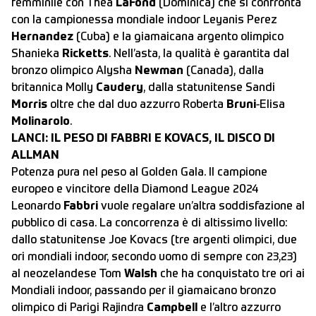
femminile con Thea
LaFond
(Dominica) che si confronta
con la campionessa mondiale indoor Leyanis Perez
Hernandez
(Cuba) e la giamaicana argento olimpico
Shanieka
Ricketts
. Nell’asta, la qualità è garantita dal
bronzo olimpico Alysha
Newman
(Canada), dalla
britannica Molly
Caudery
, dalla statunitense Sandi
Morris
oltre che dal duo azzurro Roberta
Bruni
-Elisa
Molinarolo
.
LANCI: IL PESO DI FABBRI E KOVACS, IL DISCO DI
ALLMAN
Potenza pura nel peso al Golden Gala. Il campione
europeo e vincitore della Diamond League 2024
Leonardo
Fabbri
vuole regalare un’altra soddisfazione al
pubblico di casa. La concorrenza è di altissimo livello:
dallo statunitense Joe Kovacs (tre argenti olimpici, due
ori mondiali indoor, secondo uomo di sempre con 23,23)
al neozelandese Tom
Walsh
che ha conquistato tre ori ai
Mondiali indoor, passando per il giamaicano bronzo
olimpico di Parigi Rajindra
Campbell
e l’altro azzurro