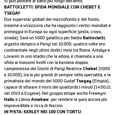
Si può puntare al salto più lungo dell’anno.
BATTOCLETTI: SFIDA MONDIALE CON CHEBET E
TSEGAY
Due superstar globali del mezzofondo e del fondo,
insieme a un’azzurra che ha raggiunto i vertici mondiali e
primeggia in Europa su ogni superficie (pista, cross,
strada). Sarà un 5000 galattico per Nadia
Battocletti
,
argento olimpico a Parigi nei 10.000, quattro volte oro
continentale negli ultimi dodici mesi tra Roma, Antalya e
Lovanio: in uno stadio che la adora, è chiamata a una
sfida ai massimi livelli con la keniana doppia
campionessa dei Giochi di Parigi Beatrice
Chebet
(5000
e 10.000), tra le più grandi di sempre nella specialità, e la
primatista dei mondo dei 5000 Gudaf
Tsegay
(Etiopia),
capace di sfiorare il muro dei quattordici minuti (14:00.21
nel 2023 a Eugene). Nel gruppo etiope anche Freweyni
Hailu
e Likina
Amebaw
per rendere la gara ancora più
imprevedibile e ricca di fascino.
IN PISTA: KERLEY NEI 100 CON TORTU