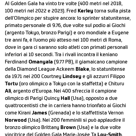
Al Golden Gala ha vinto tre volte (400 metri nel 2018,
100 metri nel 2022 e 2023). Fred
Kerley
torna sulla pista
dell’Olimpico per stupire ancora: lo sprinter statunitense,
primato personale di 9.76, due volte sul podio ai Giochi
(argento Tokyo, bronzo Parigi) e oro mondiale a Eugene
tre anni fa, è l’uomo più atteso nei 100 metri di Roma,
dove in gara ci saranno solo atleti con primati personali
inferiori ai 10 secondi. Tra i rivali incontra il keniano
Ferdinand
Omanyala
(9.77 PB), il giamaicano campione
della Diamond League Ackeem
Blake
, lo statunitense
da 19.71 nei 200 Courtney
Lindsey
e gli azzurri Filippo
Tortu
(oro olimpico a Tokyo con la staffetta) e Chituru
Ali
, argento d’Europa. Nei 400 sfreccia il campione
olimpico di Parigi Quincy
Hall
(Usa), opposto a due
quattrocentisti che in carriera hanno trionfato ai Giochi
come Kirani
James
(Grenada) e lo staffettista Vernon
Norwood
(Usa). Nei 200 femminili si può applaudire il
bronzo olimpico Brittany
Brown
(Usa) e la due volte
vincitrice del Golden Gala Marie-Josée Ta
Lou-Smith
.