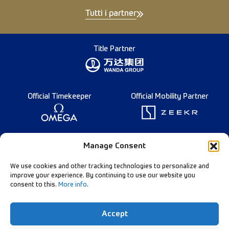
Tutti i partner
Title Partner
Official Timekeeper
Official Mobility Partner
Founding Partner
Manage Consent
We use cookies and other tracking technologies to personalize and
improve your experience. By continuing to use our website you
consent to this.
More info
.
Diamond League Rules
Data Privacy
Accept
Contact Us