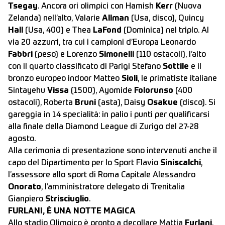
Tsegay
. Ancora ori olimpici con Hamish
Kerr
(Nuova
Zelanda) nell’alto, Valarie
Allman
(Usa, disco), Quincy
Hall
(Usa, 400) e Thea
LaFond
(Dominica) nel triplo. Al
via 20 azzurri, tra cui i campioni d’Europa Leonardo
Fabbri
(peso) e Lorenzo
Simonelli
(110 ostacoli), l’alto
con il quarto classificato di Parigi Stefano
Sottile
e il
bronzo europeo indoor Matteo
Sioli
, le primatiste italiane
Sintayehu
Vissa
(1500), Ayomide
Folorunso
(400
ostacoli), Roberta
Bruni
(asta), Daisy
Osakue
(disco). Si
gareggia in 14 specialità: in palio i punti per qualificarsi
alla finale della Diamond League di Zurigo del 27-28
agosto.
Alla cerimonia di presentazione sono intervenuti anche il
capo del Dipartimento per lo Sport Flavio
Siniscalchi
,
l’assessore allo sport di Roma Capitale Alessandro
Onorato
, l’amministratore delegato di Trenitalia
Gianpiero
Strisciuglio
.
FURLANI, È UNA NOTTE MAGICA
Allo stadio Olimpico è pronto a decollare Mattia
Furlani
,