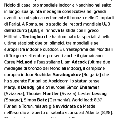
l’idolo di casa, oro mondiale indoor a Nanchino nel salto
in lungo, sua quinta medaglia consecutiva nei grandi
eventi tra cui spicca certamente il bronzo delle Olimpiadi
di Parigi. A Roma, nello stadio del record mondiale U20
dell’azzurro (8,38), si rinnova la sfida con il greco
Miltiadis
Tentoglou
che ha dominato la specialità nelle
ultime stagioni: due ori olimpici, tre mondiali e sei
europei tra indoor e outdoor. È un’anteprima dei Mondiali
di Tokyo a settembre: presenti anche il giamaicano
Carey
McLeod
e l’australiano Liam
Adcock
(ultime due
medaglie di bronzo dei Mondiali indoor), il campione
europeo indoor Bozhidar
Saraboyukov
(Bulgaria) che
ha superato Furlani ad Apeldoorn, lo statunitense
Marquis
Dendy
, gli altri europei Simon
Ehammer
(Svizzera), Thobias
Montler
(Svezia), Lester
Lescay
(Spagna), Simon
Batz
(Germania). World lead: 8,37
Furlani a Torun, misura già avvicinata da Mattia
nell’esordio all’aperto di sabato scorso ad Atlanta (8,28).