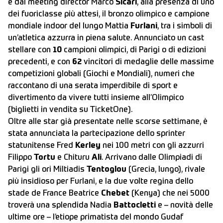
e dal meeting director Marco
Sicari
, alla presenza di uno
dei fuoriclasse più attesi, il bronzo olimpico e campione
mondiale indoor del lungo Mattia
Furlani
, tra i simboli di
un’atletica azzurra in piena salute. Annunciato un cast
stellare con
10
campioni olimpici, di Parigi o di edizioni
precedenti, e con
62
vincitori di medaglie delle massime
competizioni globali (Giochi e Mondiali), numeri che
raccontano di una serata imperdibile di sport e
divertimento da vivere tutti insieme all’Olimpico
(biglietti in vendita su TicketOne).
Oltre alle star già presentate nelle scorse settimane, è
stata annunciata la partecipazione dello sprinter
statunitense Fred
Kerley
nei 100 metri con gli azzurri
Filippo
Tortu
e Chituru
Ali
. Arrivano dalle Olimpiadi di
Parigi gli ori Miltiadis
Tentoglou
(Grecia, lungo), rivale
più insidioso per Furlani, e la due volte regina dello
stade de France Beatrice
Chebet
(Kenya) che nei 5000
troverà una splendida Nadia
Battocletti
e – novità delle
ultime ore – l’etiope primatista del mondo Gudaf