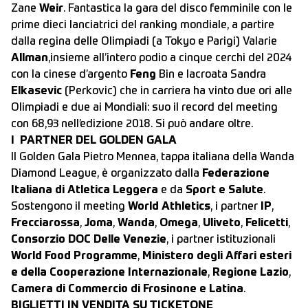
Zane
Weir
. Fantastica la gara del disco femminile con le
prime dieci lanciatrici del ranking mondiale, a partire
dalla regina delle Olimpiadi (a Tokyo e Parigi) Valarie
Allman
,insieme all’intero podio a cinque cerchi del 2024
con la cinese d’argento
Feng
Bin e lacroata Sandra
Elkasevic
(Perkovic) che in carriera ha vinto due ori alle
Olimpiadi e due ai Mondiali: suo il record del meeting
con 68,93 nell’edizione 2018. Si può andare oltre.
I PARTNER DEL GOLDEN GALA
Il Golden Gala Pietro Mennea, tappa italiana della Wanda
Diamond League, è organizzato dalla
Federazione
Italiana di Atletica Leggera
e da
Sport e Salute
.
Sostengono il meeting
World Athletics
, i partner
IP
,
Frecciarossa
,
Joma
,
Wanda
,
Omega
,
Uliveto
,
Felicetti
,
Consorzio DOC Delle Venezie
, i partner istituzionali
World Food Programme
,
Ministero degli Affari esteri
e della Cooperazione Internazionale
,
Regione Lazio
,
Camera di Commercio di Frosinone e Latina
.
BIGLIETTI IN VENDITA SU TICKETONE