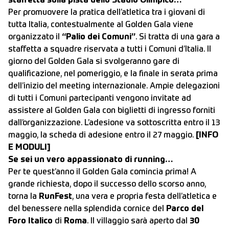
staffetta sulla pista dello Stadio Olimpico…
Per promuovere la pratica dell’atletica tra i giovani di
tutta Italia, contestualmente al Golden Gala viene
organizzato il
“Palio dei Comuni”
. Si tratta di una gara a
staffetta a squadre riservata a tutti i Comuni d’Italia. Il
giorno del Golden Gala si svolgeranno gare di
qualificazione, nel pomeriggio, e la finale in serata prima
dell’inizio del meeting internazionale. Ampie delegazioni
di tutti i Comuni partecipanti vengono invitate ad
assistere al Golden Gala con biglietti di ingresso forniti
dall’organizzazione. L’adesione va sottoscritta entro il 13
maggio, la scheda di adesione entro il 27 maggio.
[
INFO
E MODULI]
Se sei un vero appassionato di running…
Per te quest’anno il Golden Gala comincia prima! A
grande richiesta, dopo il successo dello scorso anno,
torna la
RunFest
, una vera e propria festa dell’atletica e
del benessere nella splendida cornice del
Parco del
Foro Italico
di
Roma
. Il villaggio sarà aperto dal
30