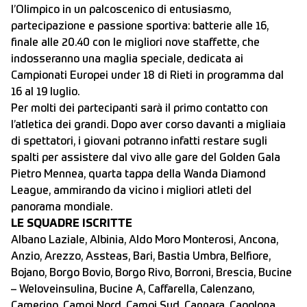
l’Olimpico in un palcoscenico di entusiasmo,
partecipazione e passione sportiva: batterie alle 16,
finale alle 20.40 con le migliori nove staffette, che
indosseranno una maglia speciale, dedicata ai
Campionati Europei under 18 di Rieti in programma dal
16 al 19 luglio.
Per molti dei partecipanti sarà il primo contatto con
l’atletica dei grandi. Dopo aver corso davanti a migliaia
di spettatori, i giovani potranno infatti restare sugli
spalti per assistere dal vivo alle gare del Golden Gala
Pietro Mennea, quarta tappa della Wanda Diamond
League, ammirando da vicino i migliori atleti del
panorama mondiale.
LE SQUADRE ISCRITTE
Albano Laziale, Albinia, Aldo Moro Monterosi, Ancona,
Anzio, Arezzo, Assteas, Bari, Bastia Umbra, Belfiore,
Bojano, Borgo Bovio, Borgo Rivo, Borroni, Brescia, Bucine
– Weloveinsulina, Bucine A, Caffarella, Calenzano,
Camerino, Campi Nord, Campi Sud, Cannara, Capolona,