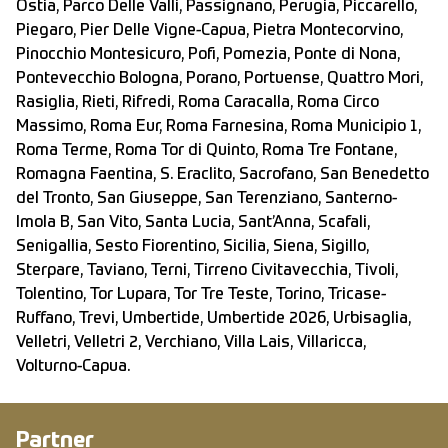
Ostia, Parco Delle Valli, Passignano, Perugia, Piccarello,
Piegaro, Pier Delle Vigne-Capua, Pietra Montecorvino,
Pinocchio Montesicuro, Pofi, Pomezia, Ponte di Nona,
Pontevecchio Bologna, Porano, Portuense, Quattro Mori,
Rasiglia, Rieti, Rifredi, Roma Caracalla, Roma Circo
Massimo, Roma Eur, Roma Farnesina, Roma Municipio 1,
Roma Terme, Roma Tor di Quinto, Roma Tre Fontane,
Romagna Faentina, S. Eraclito, Sacrofano, San Benedetto
del Tronto, San Giuseppe, San Terenziano, Santerno-
Imola B, San Vito, Santa Lucia, Sant’Anna, Scafali,
Senigallia, Sesto Fiorentino, Sicilia, Siena, Sigillo,
Sterpare, Taviano, Terni, Tirreno Civitavecchia, Tivoli,
Tolentino, Tor Lupara, Tor Tre Teste, Torino, Tricase-
Ruffano, Trevi, Umbertide, Umbertide 2026, Urbisaglia,
Velletri, Velletri 2, Verchiano, Villa Lais, Villaricca,
Volturno-Capua.
Partner